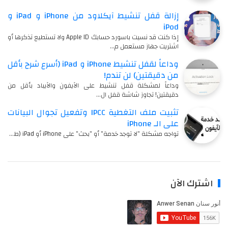
إزالة قفل تنشيط آيكلاود من iPhone و iPad و
iPod
إذا كنت قد نسيت باسورد حسابك Apple ID ولا تستطيع تذكرها أو
اشتريت جهاز مستعمل م…
وداعاً لقفل تنشيط iPhone و iPad (أسرع شرح بأقل
من دقيقتين) لن تندم!
وداعاً لمشكلة قفل تنشيط على الآيفون والآيباد بأقل من
دقيقتين! تجاوز شاشة قفل ال…
تثبيت ملف التغطية IPCC وتفعيل تجوال البيانات
على الـ iPhone
تواجه مشكلة "لا توجد خدمة" أو "بحث" على iPhone أو iPad (ط…
اشترك الآن