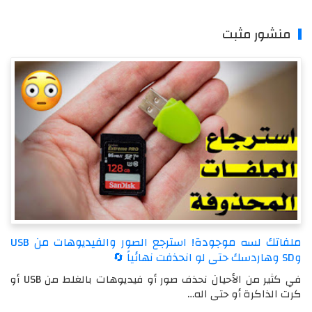
منشور مثبت
ملفاتك لسه موجودة! استرجع الصور والفيديوهات من USB
وSD وهاردسك حتى لو انحذفت نهائياً 🔄
في كثير من الأحيان نحذف صور أو فيديوهات بالغلط من USB أو
كرت الذاكرة أو حتى اله…