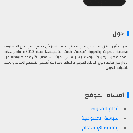
حول
مدونة أنور سنان عبارة عن مدونة متواضعة تتميز بأن جميع المواضيع المكتوبة
مدعمة بالصوت والصورة ”فيديو“، قمت بتأسيسها سنة 2013م وادير هذه
المدونة من اليمن وأشرف عليها بنفسي. حيث تستقطب الآن عدد متواضع من
الزوار من كافة ربوع الوطن العربي والعالم وما زلت أسعى لتقديم الجديد والجيد
للشباب العربي.
أقسام الموقع
أنظم للمدونة
سياسة الخصوصية
إتفاقية الإستخدام