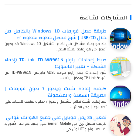
المشاركات الشائعة
طريقة عمل فورمات Windows 10 بالكامل من
خلال USB/CD | شرح مفصل خطوة بخطوة ✅
عند مواجهة مشاكل في نظام التشغيل Windows 10 قد يكون
أفضل حل هو إعادة تهيئة الكم…
ضبط إعدادات راوتر TP-Link TD-W8961N (إخفاء
الشبكة + تغيير الباسورد)
شرح إعدادات جهاز راوتر مودم ADSL وايرلس TD-W8961N من
شركة TP-Link وادخال بيانات…
كيفية إعادة تثبيت ويندوز 7 بدون فورمات |
الطريقة السهلة والمضمونة!
تعد إعادة تثبيت نظام التشغيل ويندوز 7 خطوة مهمة للحفاظ على
أداء الجهاز وحل المش…
تفعيل 3G يمن موبايل على جميع الهواتف بثواني
طريقة تفعيل ثري جي Yemen Mobile على جميع هواتف الأندرويد
كسامسونج وHTC وآل جي…