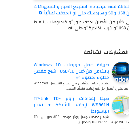
فاتك لسه موجودة! استرجع الصور والفيديوهات
ى لو انحذفت نهائياً 🔄
 كثير من الأحيان نحذف صور أو فيديوهات بالغلط
كرة أو حتى اله…
المشاركات الشائعة
طريقة عمل فورمات Windows 10
بالكامل من خلال USB/CD | شرح مفصل
خطوة بخطوة ✅
عند مواجهة مشاكل في نظام التشغيل Windows
…
ضبط إعدادات راوتر TP-Link TD-
W8961N (إخفاء الشبكة + تغيير
الباسورد)
شرح إعدادات جهاز راوتر مودم ADSL وايرلس TD-
شركة TP-Link وادخال بيانات…