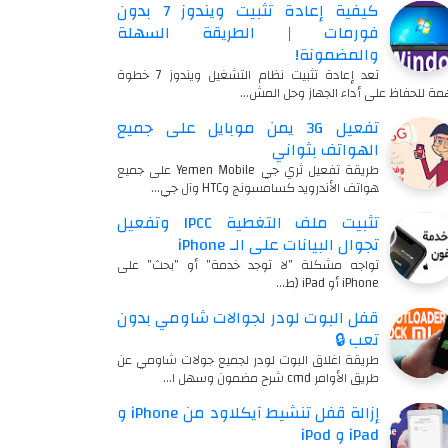
كيفية إعادة تثبيت ويندوز 7 بدون
فورمات | الطريقة السهلة
والمضمونة!
تعد إعادة تثبيت نظام التشغيل ويندوز 7 خطوة
ة للحفاظ على أداء الجهاز وحل المش…
تفعيل 3G يمن موبايل على جميع
الهواتف بثواني
طريقة تفعيل ثري جي Yemen Mobile على جميع
هواتف الأندرويد كسامسونج وHTC وآل جي…
تثبيت ملف التغطية IPCC وتفعيل
تجوال البيانات على الـ iPhone
تواجه مشكلة "لا توجد خدمة" أو "بحث" على
iPhone أو iPad (ط…
قفل البوت لودر لجوالات شاومي بدون
تعب 🔒
طريقة اغلاق البوت لودر لجميع جولات شاومي عن
طريق الأوامر cmd شرح مضمون وسهل ا…
إزالة قفل تنشيط آيكلاود من iPhone و
iPad و iPod