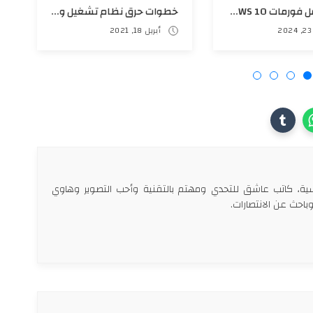
طريقة عمل فورمات WINDOWS 10 بالكامل من خلال USB/CD | شرح مفصل خطوة بخطوة ✅
خطوات حرق نظام تشغيل ويندوز على فلاشه USB
أبريل 18, 2021
سية، كاتب عاشق للتحدي ومهتم بالتقنية وأحب التصوير وهاوي
احث عن الانتصارات.