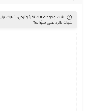
اثبت وجودك !! لا تقرأ وترحل، شارك بر
غيرك بالرد على سؤاله؟