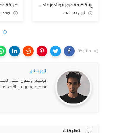
حذف كلمة مرور المستخدم الرئيسي في الويندوز (WINDOWS 7, 8, 10,11) فعالة 100% ✅
إزالة كلمة مرور الويندوز​ عند نسيان الباسود بدون فورمات | بثلاث ضغطات فقط ✔
1
أبريل 09, 2021
نوفمبر 23, 2024
مشاركة
أنور سنان
يوتيوبر ومدون يمني الجن
تصميم وخبير في الأطعمة وب
تعليقات