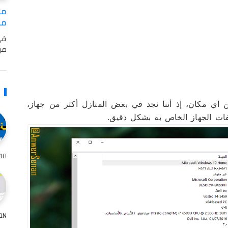
مل
من USB وSD وهاردسك حت
في
من USB أو كرت الذا
ن اي مكان، إذ أننا نجد في بعض المنازل أكثر من جهاز،
ات الجهاز الخاص به بشكل دقيق.
10 قد يكون أفضل حل هو إعادة تهيئة الكم
W8961N من 