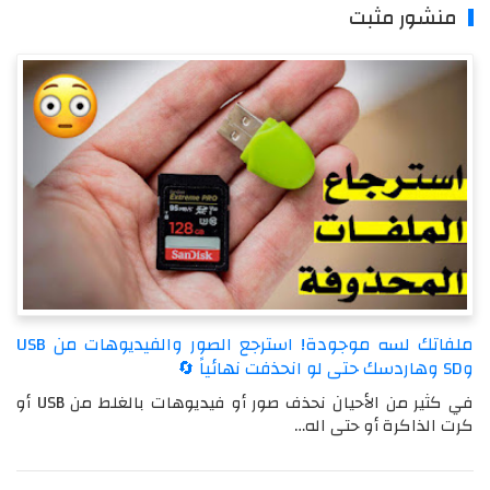
منشور مثبت
ملفاتك لسه موجودة! استرجع الصور والفيديوهات من USB
وSD وهاردسك حتى لو انحذفت نهائياً 🔄
في كثير من الأحيان نحذف صور أو فيديوهات بالغلط من USB أو
كرت الذاكرة أو حتى اله…