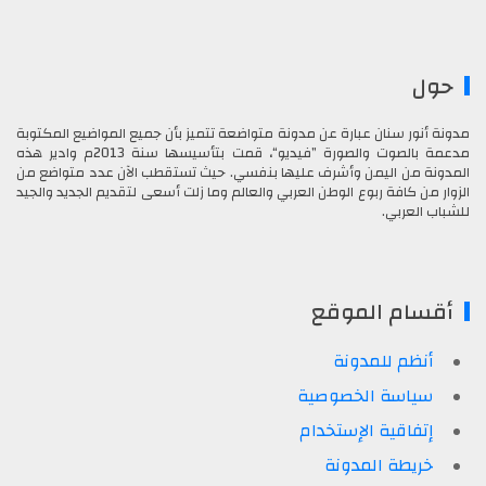
حول
مدونة أنور سنان عبارة عن مدونة متواضعة تتميز بأن جميع المواضيع المكتوبة
مدعمة بالصوت والصورة ”فيديو“، قمت بتأسيسها سنة 2013م وادير هذه
المدونة من اليمن وأشرف عليها بنفسي. حيث تستقطب الآن عدد متواضع من
الزوار من كافة ربوع الوطن العربي والعالم وما زلت أسعى لتقديم الجديد والجيد
للشباب العربي.
أقسام الموقع
أنظم للمدونة
سياسة الخصوصية
إتفاقية الإستخدام
خريطة المدونة