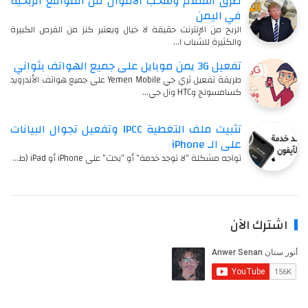
طرق استلام وسحب الأموال من المواقع الربحية
في اليمن
الربح من الإنترنت حقيقة لا خيال ويعتبر كنز من الفرص الكبيرة
والكثيرة للشباب ا…
تفعيل 3G يمن موبايل على جميع الهواتف بثواني
طريقة تفعيل ثري جي Yemen Mobile على جميع هواتف الأندرويد
كسامسونج وHTC وآل جي…
تثبيت ملف التغطية IPCC وتفعيل تجوال البيانات
على الـ iPhone
تواجه مشكلة "لا توجد خدمة" أو "بحث" على iPhone أو iPad (ط…
اشترك الآن