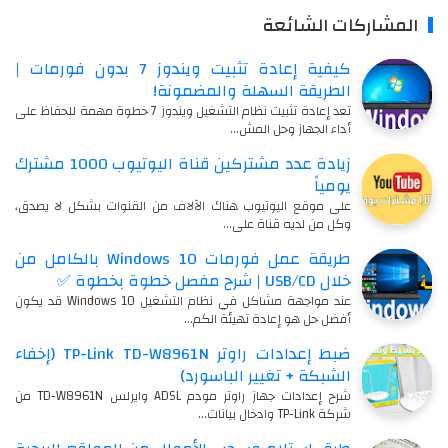
المشاركات الشائعة
كيفية إعادة تثبيت ويندوز 7 بدون فورمات |
الطريقة السهلة والمضمونة!
تعد إعادة تثبيت نظام التشغيل ويندوز 7 خطوة مهمة للحفاظ على
أداء الجهاز وحل المش…
زيادة عدد مشتركين قناة اليوتيوب 1000 مشترك
يومياً
على موقع اليوتيوب هناك الآلاف من القنوات بشكل لا يصدق،
وكل من لديه قناة على…
طريقة عمل فورمات Windows 10 بالكامل من
خلال USB/CD | شرح مفصل خطوة بخطوة ✅
عند مواجهة مشاكل في نظام التشغيل Windows 10 قد يكون
أفضل حل هو إعادة تهيئة الكم…
ضبط إعدادات راوتر TP-Link TD-W8961N (إخفاء
الشبكة + تغيير الباسورد)
شرح إعدادات جهاز راوتر مودم ADSL وايرلس TD-W8961N من
شركة TP-Link وادخال بيانات…