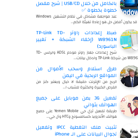
بالكامل من خلال USB/CD | شرح مفصل
خطوة بخطوة ✅
عند مواجهة مشاكل في نظام التشغيل Windows
…
ضبط إعدادات راوتر TP-Link TD-
W8961N (إخفاء الشبكة + تغيير
الباسورد)
شرح إعدادات جهاز راوتر مودم ADSL وايرلس TD-
شركة TP-Link وادخال بيانات…
طرق استلام وسحب الأموال من
المواقع الربحية في اليمن
الربح من الإنترنت حقيقة لا خيال ويعتبر كنز من
الفرص الكبيرة والكثيرة للشباب ا…
تفعيل 3G يمن موبايل على جميع
الهواتف بثواني
طريقة تفعيل ثري جي Yemen Mobile على جميع
هواتف الأندرويد كسامسونج وHTC وآل جي…
تثبيت ملف التغطية IPCC وتفعيل
تجوال البيانات على الـ iPhone