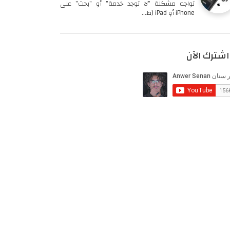
تواجه مشكلة "لا توجد خدمة" أو "بحث" على
iPhone أو iPad (ط…
اشترك الآن