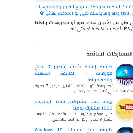
فاتك لسه موجودة! استرجع الصور والفيديوهات
ى لو انحذفت نهائياً 🔄
 كثير من الأحيان نحذف صور أو فيديوهات بالغلط
كرة أو حتى اله…
المشاركات الشائعة
كيفية إعادة تثبيت ويندوز 7 بدون
فورمات | الطريقة السهلة
والمضمونة!
تعد إعادة تثبيت نظام التشغيل ويندوز 7 خطوة
ة للحفاظ على أداء الجهاز وحل المش…
زيادة عدد مشتركين قناة اليوتيوب
1000 مشترك يومياً
على موقع اليوتيوب هناك الآلاف من القنوات
بشكل لا يصدق، وكل من لديه قناة على…
طريقة عمل فورمات Windows 10