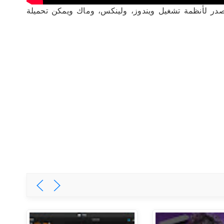
 ومفتوح المصدر لأنظمة تشغيل ويندوز، ولينكس، وماك ويمكن تحميلة