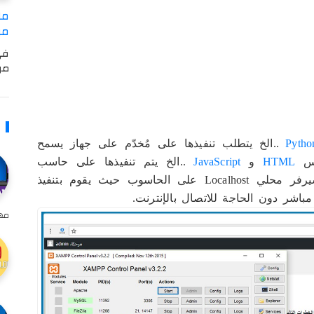
مل
من USB وSD وهاردسك حت
في
من USB أو كرت الذا
Pytho
..الخ يتطلب تنفيذها على مُخدّم على جهاز يسمح
عكس
HTML
و
JavaScript
..الخ يتم تنفيذها على حاسب
المستخدم، ومن هنا تأتي الحاجة الى إنشاء سيرفر محلي Localhost على الحاسوب حيث يقوم بتنفيذ
مهم