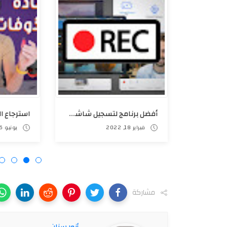
ازالة حماية ملف EXCEL المشفر وامكانية التعديل على خلايا ورقة العمل
أفضل برنامج لتسجيل شاشة الحاسوب مجاناً بدون علامة مائية REC 🔴
فبراير 18, 2022
يونيو 26, 2021
مشاركة
أنور سنان