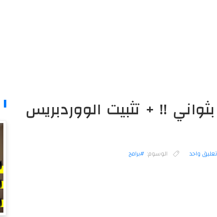
واني !! + تثبيت الووردبريس
عليق واحد
الوسوم:
#برامج