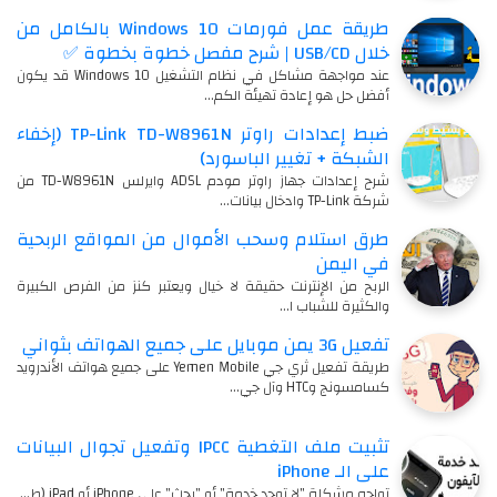
طريقة عمل فورمات Windows 10 بالكامل من
خلال USB/CD | شرح مفصل خطوة بخطوة ✅
عند مواجهة مشاكل في نظام التشغيل Windows 10 قد يكون
أفضل حل هو إعادة تهيئة الكم…
ضبط إعدادات راوتر TP-Link TD-W8961N (إخفاء
الشبكة + تغيير الباسورد)
شرح إعدادات جهاز راوتر مودم ADSL وايرلس TD-W8961N من
شركة TP-Link وادخال بيانات…
طرق استلام وسحب الأموال من المواقع الربحية
في اليمن
الربح من الإنترنت حقيقة لا خيال ويعتبر كنز من الفرص الكبيرة
والكثيرة للشباب ا…
تفعيل 3G يمن موبايل على جميع الهواتف بثواني
طريقة تفعيل ثري جي Yemen Mobile على جميع هواتف الأندرويد
كسامسونج وHTC وآل جي…
تثبيت ملف التغطية IPCC وتفعيل تجوال البيانات
على الـ iPhone
تواجه مشكلة "لا توجد خدمة" أو "بحث" على iPhone أو iPad (ط…