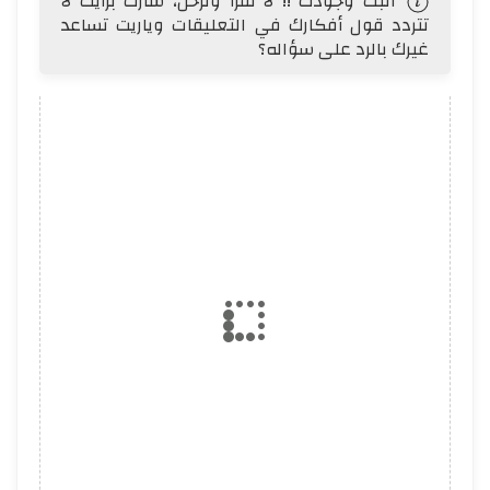
اثبت وجودك !! لا تقرأ وترحل، شارك برأيك لا
تتردد قول أفكارك في التعليقات وياريت تساعد
غيرك بالرد على سؤاله؟