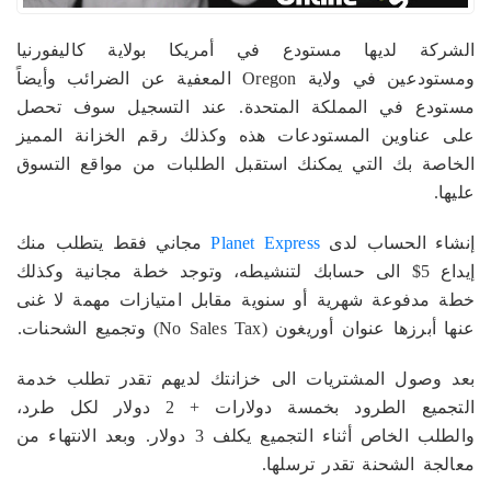
الشركة لديها مستودع في أمريكا بولاية كاليفورنيا
ومستودعين في ولاية Oregon المعفية عن الضرائب وأيضاً
مستودع في المملكة المتحدة. عند التسجيل سوف تحصل
على عناوين المستودعات هذه وكذلك رقم الخزانة المميز
الخاصة بك التي يمكنك استقبل الطلبات من مواقع التسوق
عليها.
إنشاء الحساب لدى
Planet Express
مجاني فقط يتطلب منك
إيداع 5$ الى حسابك لتنشيطه، وتوجد خطة مجانية وكذلك
خطة مدفوعة شهرية أو سنوية مقابل امتيازات مهمة لا غنى
عنها أبرزها عنوان أوريغون (No Sales Tax) وتجميع الشحنات.
بعد وصول المشتريات الى خزانتك لديهم تقدر تطلب خدمة
التجميع الطرود بخمسة دولارات + 2 دولار لكل طرد،
والطلب الخاص أثناء التجميع يكلف 3 دولار. وبعد الانتهاء من
معالجة الشحنة تقدر ترسلها.