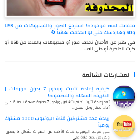
ملفاتك لسه موجودة! استرجع الصور والفيديوهات من USB
وSD وهاردسك حتى لو انحذفت نهائياً 🔄
في كثير من الأحيان نحذف صور أو فيديوهات بالغلط من USB أو
كرت الذاكرة أو حتى اله…
المشاركات الشائعة
كيفية إعادة تثبيت ويندوز 7 بدون فورمات |
الطريقة السهلة والمضمونة!
تعد إعادة تثبيت نظام التشغيل ويندوز 7 خطوة مهمة للحفاظ على
أداء الجهاز وحل المش…
زيادة عدد مشتركين قناة اليوتيوب 1000 مشترك
يومياً
على موقع اليوتيوب هناك الآلاف من القنوات بشكل لا يصدق،
وكل من لديه قناة على…