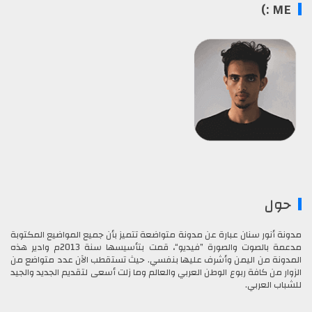
ME :)
حول
مدونة أنور سنان عبارة عن مدونة متواضعة تتميز بأن جميع المواضيع المكتوبة
مدعمة بالصوت والصورة ”فيديو“، قمت بتأسيسها سنة 2013م وادير هذه
المدونة من اليمن وأشرف عليها بنفسي. حيث تستقطب الآن عدد متواضع من
الزوار من كافة ربوع الوطن العربي والعالم وما زلت أسعى لتقديم الجديد والجيد
للشباب العربي.