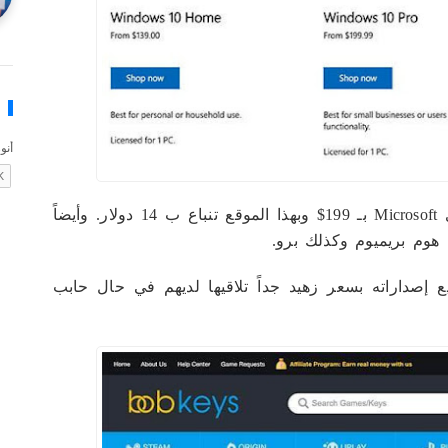
ونفس الشيء لنسخة ويندوز 10 برو سعرها لدى Microsoft بـ 199$ وبهذا الموقع تنباع ب 14 دولار. وأيضاً
دهم ترخيص حزمة برامج Office بجميع إصداراته بسعر زهيد جداً تلاقيها لديهم في حال حابب