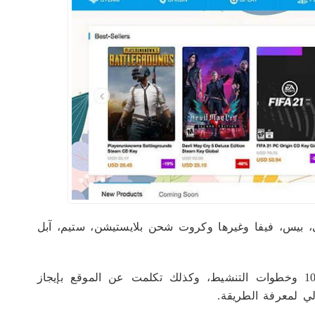
يعوا ألعاب Steam و PC زي ببجي، بيس، فيفا وغيرها وكروت شحن بلايستيشن، ستيم، آبل
المهم أنا شرحت طريقة شراء تفعيل ويندوز 10 وخطوات التنشيط، وكذلك تكلمت عن الموقع بإيجاز
لي لمعرفة الطريقة.