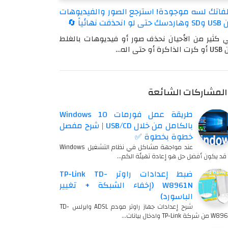
فاتك لسه موجودة! استرجع الصور والفيديوهات
ى لو انحذفت نهائياً 🔄
 كثير من الأحيان نحذف صور أو فيديوهات بالغلط
كرة أو حتى اله…
المشاركات الشائعة
طريقة عمل فورمات Windows 10
بالكامل من خلال USB/CD | شرح مفصل
خطوة بخطوة ✅
عند مواجهة مشاكل في نظام التشغيل Windows
…
ضبط إعدادات راوتر TP-Link TD-
W8961N (إخفاء الشبكة + تغيير
الباسورد)
شرح إعدادات جهاز راوتر مودم ADSL وايرلس TD-
شركة TP-Link وادخال بيانات…