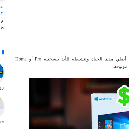
مل
من USB وSD وهاردسك حت
في
من USB أو كرت الذا
كيفية الحصول على مفتاح ترخيص Windows 10 أصلي مدى الحياة وتنشيطه للأبد بنسختيه Pro أو Home
10 قد يكون أفضل حل هو إعادة تهيئة الكم
W8961N من 