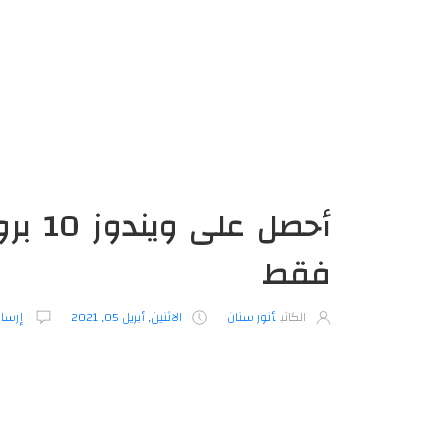
فقط
الكاتب
أنور سنان
الاثنين, أبريل 05, 2021
إرسال