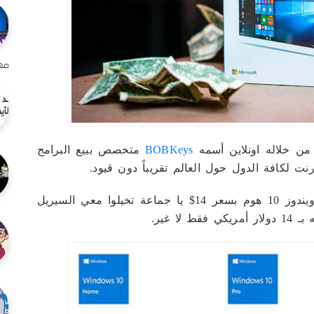
مهم
من خلاله اونلاين أسمه
BOBKeys
متخصص ببيع البرامج
رنت لكافة الدول حول العالم تقريباً دون قيود.
أنا بشارك تجربتي معاككم بشراء مفتاح تفعيل ويندوز 10 هوم بسعر 14$ يا جماعة تخيلوا معي السيريل