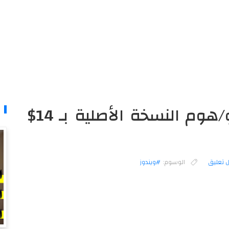
أحصل على ويندوز 10 برو/هوم النسخة الأصلية بـ 14$
 تعليق
الوسوم:
#ويندوز