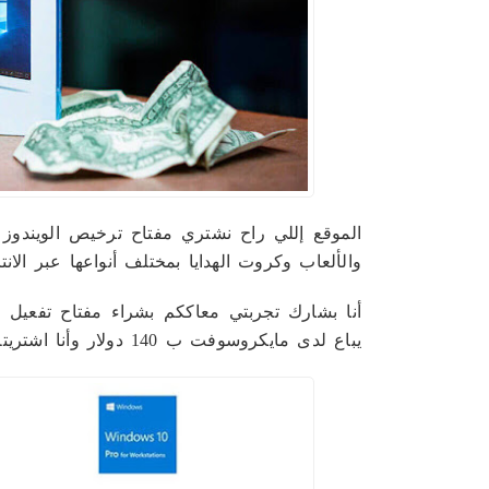
الموقع إللي راح نشتري مفتاح ترخيص الويندوز 
والألعاب وكروت الهدايا بمختلف أنواعها عبر الانت
يباع لدى مايكروسوفت ب 140 دولار وأنا اشتريته بـ 14 دولار أمريكي فقط لا غير.