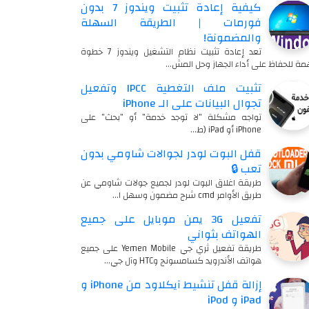
كيفية إعادة تثبيت ويندوز 7 بدون
فورمات | الطريقة السهلة
والمضمونة!
تعد إعادة تثبيت نظام التشغيل ويندوز 7 خطوة
ة للحفاظ على أداء الجهاز وحل المش…
تثبيت ملف التغطية IPCC وتفعيل
تجوال البيانات على الـ iPhone
تواجه مشكلة "لا توجد خدمة" أو "بحث" على
iPhone أو iPad (ط…
قفل البوت لودر لجوالات شاومي بدون
تعب 🔒
طريقة اغلاق البوت لودر لجميع جولات شاومي عن
طريق الأوامر cmd شرح مضمون وسهل ا…
تفعيل 3G يمن موبايل على جميع
الهواتف بثواني
طريقة تفعيل ثري جي Yemen Mobile على جميع
هواتف الأندرويد كسامسونج وHTC وآل جي…
إزالة قفل تنشيط آيكلاود من iPhone و
iPad و iPod