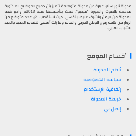
مدونة أنور سنان عبارة عن مدونة متواضعة تتميز بأن جميع المواضيع المكتوبة
مدعمة بالصوت والصورة ”فيديو“، قمت بتأسيسها سنة 2013م وادير هذه
المدونة من اليمن وأشرف عليها بنفسي. حيث تستقطب الآن عدد متواضع من
الزوار من كافة ربوع الوطن العربي والعالم وما زلت أسعى لتقديم الجديد والجيد
للشباب العربي.
أقسام الموقع
أنظم للمدونة
سياسة الخصوصية
إتفاقية الإستخدام
خريطة المدونة
إتصل بي