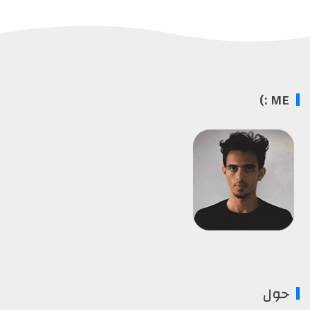
ME :)
حول