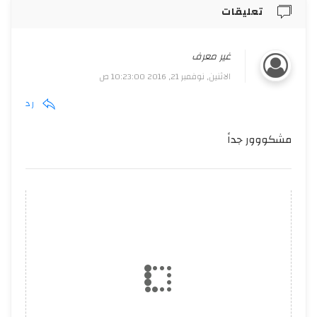
تعليقات
غير معرف
الاثنين, نوفمبر 21, 2016 10:23:00 ص
رد
مشكووور جداً