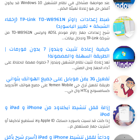
عند مواجهة مشاكل في نظام التشغيل Windows 10 قد يكون
أفضل حل هو إعادة تهيئة الكم…
ضبط إعدادات راوتر TP-Link TD-W8961N (إخفاء
الشبكة + تغيير الباسورد)
شرح إعدادات جهاز راوتر مودم ADSL وايرلس TD-W8961N من
شركة TP-Link وادخال بيانات…
كيفية إعادة تثبيت ويندوز 7 بدون فورمات |
الطريقة السهلة والمضمونة!
تعد إعادة تثبيت نظام التشغيل ويندوز 7 خطوة مهمة للحفاظ على
أداء الجهاز وحل المش…
تفعيل 3G يمن موبايل على جميع الهواتف بثواني
طريقة تفعيل ثري جي Yemen Mobile على جميع هواتف الأندرويد
كسامسونج وHTC وآل جي…
إزالة قفل تنشيط آيكلاود من iPhone و iPad و
iPod
إذا كنت قد نسيت باسورد حسابك Apple ID ولا تستطيع تذكرها أو
اشتريت جهاز مستعمل م…
وداعاً لقفل تنشيط iPhone و iPad (أسرع شرح بأقل