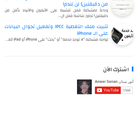
من دقيقتين) لن تندم!
وداعاً لمشكلة قفل تنشيط على الآيفون والآيباد بأقل من
دقيقتين! تجاوز شاشة قفل ال…
تثبيت ملف التغطية IPCC وتفعيل تجوال البيانات
على الـ iPhone
تواجه مشكلة "لا توجد خدمة" أو "بحث" على iPhone أو iPad (ط…
اشترك الآن