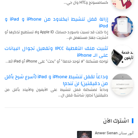
كسامسونج وHTC وآل جي…
إزالة قفل تنشيط آيكلاود من iPhone و iPad و
iPod
إذا كنت قد نسيت باسورد حسابك Apple ID ولا تستطيع تذكرها أو
اشتريت جهاز مستعمل م…
تثبيت ملف التغطية IPCC وتفعيل تجوال البيانات
على الـ iPhone
تواجه مشكلة "لا توجد خدمة" أو "بحث" على iPhone أو iPad (ط…
وداعاً لقفل تنشيط iPhone و iPad (أسرع شرح بأقل
من دقيقتين) لن تندم!
وداعاً لمشكلة قفل تنشيط على الآيفون والآيباد بأقل من
دقيقتين! تجاوز شاشة قفل ال…
اشترك الآن