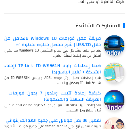
كرت الذاكرة أو حتى اله…
المشاركات الشائعة
طريقة عمل فورمات Windows 10 بالكامل من
خلال USB/CD | شرح مفصل خطوة بخطوة ✅
عند مواجهة مشاكل في نظام التشغيل Windows 10 قد يكون
أفضل حل هو إعادة تهيئة الكم…
ضبط إعدادات راوتر TP-Link TD-W8961N (إخفاء
الشبكة + تغيير الباسورد)
شرح إعدادات جهاز راوتر مودم ADSL وايرلس TD-W8961N من
شركة TP-Link وادخال بيانات…
كيفية إعادة تثبيت ويندوز 7 بدون فورمات |
الطريقة السهلة والمضمونة!
تعد إعادة تثبيت نظام التشغيل ويندوز 7 خطوة مهمة للحفاظ على
أداء الجهاز وحل المش…
تفعيل 3G يمن موبايل على جميع الهواتف بثواني
طريقة تفعيل ثري جي Yemen Mobile على جميع هواتف الأندرويد