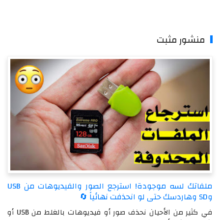
منشور مثبت
ملفاتك لسه موجودة! استرجع الصور والفيديوهات من USB
وSD وهاردسك حتى لو انحذفت نهائياً 🔄
في كثير من الأحيان نحذف صور أو فيديوهات بالغلط من USB أو