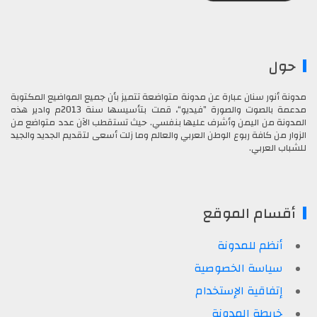
حول
مدونة أنور سنان عبارة عن مدونة متواضعة تتميز بأن جميع المواضيع المكتوبة
مدعمة بالصوت والصورة ”فيديو“، قمت بتأسيسها سنة 2013م وادير هذه
المدونة من اليمن وأشرف عليها بنفسي. حيث تستقطب الآن عدد متواضع من
الزوار من كافة ربوع الوطن العربي والعالم وما زلت أسعى لتقديم الجديد والجيد
للشباب العربي.
أقسام الموقع
أنظم للمدونة
سياسة الخصوصية
إتفاقية الإستخدام
خريطة المدونة