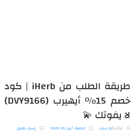
طريقة الطلب من iHerb | كود
خصم 15% أيهيرب (DVY9166)
لا يفوتك 💫
الكاتب
أنور سنان
الجمعة, أبريل 05, 2024
إرسال تعليق