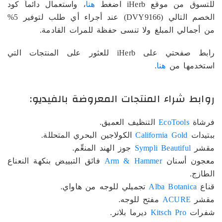
للتسوق من موقع iHerb اضغط
هنا
، واستعمال دائماً كود
الخصم التالي (DVY9166) عند أجراء أي طلب لتوفير 5%
من أجمالي المبلغ ولا تنسى حفظة للمرات القادمة.
رابط صفحتي على iHerb للعثور على المنتجات التي
استخدمها من
هنا
.
روابط شراء المنتجات المعروضة بالفيديو:
فرشاة
EcoTools
التنظيف العميق.
ببتيدات
California Gold
الكولاجين البحري المتحللة.
مقشر
Sympli Beautiful
جوز الهند المنعِّم.
معجون أسنان
Arm & Hammer
فائق التبييض بنكهة النعناع
الطازج.
قناع
Alba Botanica
تجميلي للوجه من هاواي.
مقشر
ACURE
مفتح للوجه.
شفرات
Kitsch Pro
ديرما بلانر.