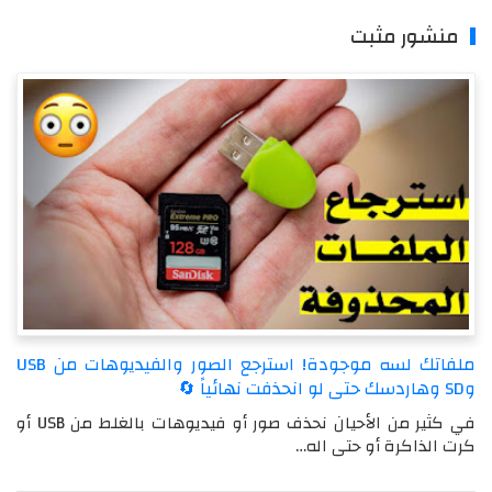
منشور مثبت
ملفاتك لسه موجودة! استرجع الصور والفيديوهات من USB
وSD وهاردسك حتى لو انحذفت نهائياً 🔄
في كثير من الأحيان نحذف صور أو فيديوهات بالغلط من USB أو
كرت الذاكرة أو حتى اله…