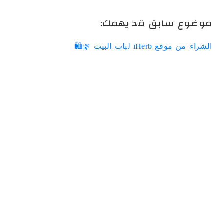
موضوع سابق قد يهمك:
الشراء من موقع iHerb لباب البيت 🌿🛍