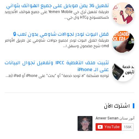
تفعيل 3G يمن موبايل على جميع الهواتف بثواني
طريقة تفعيل ثري جي Yemen Mobile على جميع هواتف الأندرويد
كسامسونج وHTC وآل جي…
قفل البوت لودر لجوالات شاومي بدون تعب 🔒
طريقة اغلاق البوت لودر لجميع جولات شاومي عن طريق الأوامر
cmd شرح مضمون وسهل ا…
تثبيت ملف التغطية IPCC وتفعيل تجوال البيانات
على الـ iPhone
تواجه مشكلة "لا توجد خدمة" أو "بحث" على iPhone أو iPad (ط…
اشترك الآن