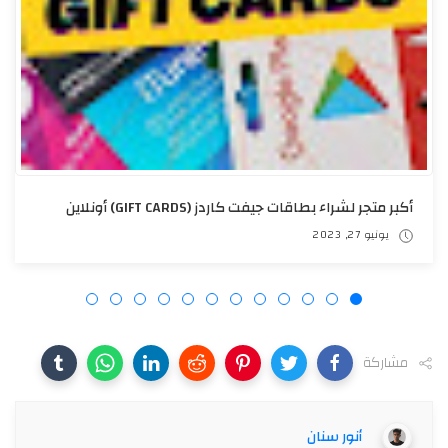
الشراء من موقع IHERB لباب البيت 🌿🛍
فبراير 04, 2021
مشاركة
أنور سنان