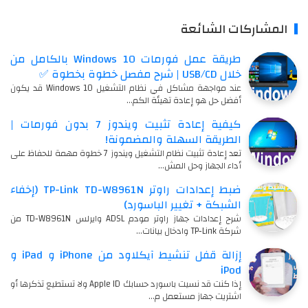
المشاركات الشائعة
طريقة عمل فورمات Windows 10 بالكامل من
خلال USB/CD | شرح مفصل خطوة بخطوة ✅
عند مواجهة مشاكل في نظام التشغيل Windows 10 قد يكون
أفضل حل هو إعادة تهيئة الكم…
كيفية إعادة تثبيت ويندوز 7 بدون فورمات |
الطريقة السهلة والمضمونة!
تعد إعادة تثبيت نظام التشغيل ويندوز 7 خطوة مهمة للحفاظ على
أداء الجهاز وحل المش…
ضبط إعدادات راوتر TP-Link TD-W8961N (إخفاء
الشبكة + تغيير الباسورد)
شرح إعدادات جهاز راوتر مودم ADSL وايرلس TD-W8961N من
شركة TP-Link وادخال بيانات…
إزالة قفل تنشيط آيكلاود من iPhone و iPad و
iPod
إذا كنت قد نسيت باسورد حسابك Apple ID ولا تستطيع تذكرها أو
اشتريت جهاز مستعمل م…