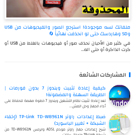
ملفاتك لسه موجودة! استرجع الصور والفيديوهات من USB
وSD وهاردسك حتى لو انحذفت نهائياً 🔄
في كثير من الأحيان نحذف صور أو فيديوهات بالغلط من USB أو
كرت الذاكرة أو حتى اله…
المشاركات الشائعة
كيفية إعادة تثبيت ويندوز 7 بدون فورمات |
الطريقة السهلة والمضمونة!
تعد إعادة تثبيت نظام التشغيل ويندوز 7 خطوة مهمة للحفاظ على
أداء الجهاز وحل المش…
ضبط إعدادات راوتر TP-Link TD-W8961N (إخفاء
الشبكة + تغيير الباسورد)
شرح إعدادات جهاز راوتر مودم ADSL وايرلس TD-W8961N من
شركة TP-Link وادخال بيانات…