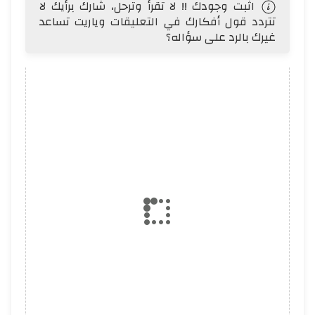
اثبت وجودك !! لا تقرأ وترحل، شارك برأيك لا
تتردد قول أفكارك في التعليقات وياريت تساعد
غيرك بالرد على سؤاله؟