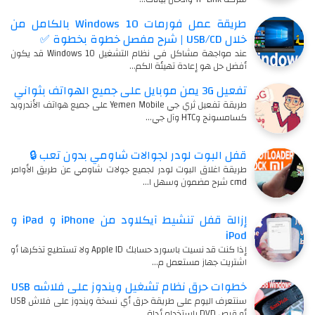
طريقة عمل فورمات Windows 10 بالكامل من
خلال USB/CD | شرح مفصل خطوة بخطوة ✅
عند مواجهة مشاكل في نظام التشغيل Windows 10 قد يكون
أفضل حل هو إعادة تهيئة الكم…
تفعيل 3G يمن موبايل على جميع الهواتف بثواني
طريقة تفعيل ثري جي Yemen Mobile على جميع هواتف الأندرويد
كسامسونج وHTC وآل جي…
قفل البوت لودر لجوالات شاومي بدون تعب 🔒
طريقة اغلاق البوت لودر لجميع جولات شاومي عن طريق الأوامر
cmd شرح مضمون وسهل ا…
إزالة قفل تنشيط آيكلاود من iPhone و iPad و
iPod
إذا كنت قد نسيت باسورد حسابك Apple ID ولا تستطيع تذكرها أو
اشتريت جهاز مستعمل م…
خطوات حرق نظام تشغيل ويندوز على فلاشه USB
سنتعرف اليوم على طريقة حرق أي نسخة ويندوز على فلاش USB
أو قرص DVD باستخدام أداة…