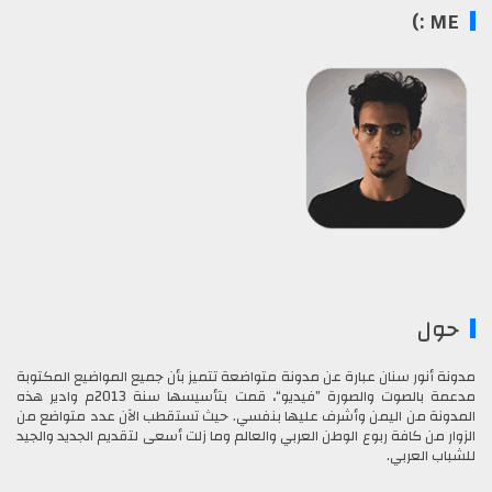
ME :)
حول
مدونة أنور سنان عبارة عن مدونة متواضعة تتميز بأن جميع المواضيع المكتوبة
مدعمة بالصوت والصورة ”فيديو“، قمت بتأسيسها سنة 2013م وادير هذه
المدونة من اليمن وأشرف عليها بنفسي. حيث تستقطب الآن عدد متواضع من
الزوار من كافة ربوع الوطن العربي والعالم وما زلت أسعى لتقديم الجديد والجيد
للشباب العربي.